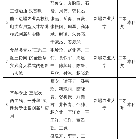
郭俊先、袁盼盼、石
三链融通 数智赋
砦、周伟、韩长杰、
能：边疆农业高校机
张燕、岳勇、黄薇、
新疆农业大
二等
6
本科
电类应用型人才培养
张振国、周军、高泽
学
奖
模式创新与实践
斌、时谦、朱兴亮、
于蒙杰、姜彦武
食品类专业“三系三
张珍珍、赵亚婷、王
融三协同”的全链条
伟、黄铁军、周建
新疆农业大
二等
7
本科
实践育人模式的创新
中、陈其玲、陈铮、
学
奖
与实践
马欣、付冰、杨晓君
颜安、谢开云、孙宗
玖、靳瑰丽、隋晓
草学专业“三层次、
青、张树振、刘美
两主线、一升华”实
新疆农业大
二等
8
君、井长青、邵帅、
本科
践教学体系创新与应
学
奖
杨合龙、万江春、王
用
玉祥、汪洋、董乙
强、王岚
盛建东、李宁、王