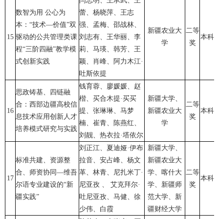
闫志明、王承武、王
数智为用 公心为
蕾、杨晓萍、王志
本：“技术—价值”双
强、孟梅、邵战林、
新疆农业大
二等
15
驱动的公共管理类课
刘志有、王华丽、李
本科
学
奖
程“三阶四融”教学模
莉、马瑛、韩芳、王
式创新实践
颖、肖峰、阿力木江·
吐斯依提
钱育蓉、廖媛媛、赵
思政铸基、四链融
楷、买合木提·买买
新疆大学、
合：西部边疆高校信
二等
16
提、张琳琳、马梦
新疆农业大
本科
息技术应用创新人才
奖
楠、崔青、陈燕红、
学
培养模式研究与实践
刘靓、热衣拉·塔依尔
刘正江、夏迪娅·伊布
新疆大学、
标准共建、资源整
拉音、安占峰、杨文
新疆农业大
合、师资协同—维吾
革、林青、尼扎米丁·
学、喀什大
二等
17
本科
尔语专业建设的“新
尼亚孜 、 艾克拜尔·
学、新疆师
奖
疆实践”
吐尼亚孜、马健、徐
范大学、新
少伟、白霞
疆财经大学