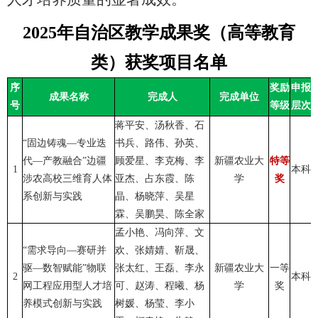
2025年自治区教学成果奖（高等教育
类）获奖项目名单
序
奖励
申报
成果名称
完成人
完成单位
号
等级
层次
蒋平安、汤秋香、石
“固边铸魂—专业迭
书兵、路伟、孙英、
代—产教融合”边疆
顾爱星、李克梅、李
新疆农业大
特等
1
本科
涉农高校三维育人体
亚杰、占东霞、陈
学
奖
系创新与实践
晶、杨晓萍、吴星
霖、吴鹏昊、陈全家
孟小艳、冯向萍、文
“需求导向—赛研并
欢、张婧婧、靳晟、
驱—数智赋能”物联
张太红、王磊、李永
新疆农业大
一等
2
本科
网工程应用型人才培
可、赵涛、程曦、杨
学
奖
养模式创新与实践
树媛、杨莹、李小