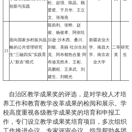
松、赵强、陈晶、顾
创新与实践
爱星、于月华、王立
文、张海燕
陈前利、张晔、赵
俊、杨俊孝、阿依吐
面向国家乡村振兴战
尔逊·沙木西、桑川、
新疆农业大
略的公共管理研究
刘银、美丽·吐尔生别
学、南昌大
二等
研究
21
生“三融四实”实践育
克、阿布都热合曼·阿
学、南京农
奖
生
人“新农”模式
布迪克然木、王彬、
业大学
高鹏程、王承武、刘
建生、刘晓光
自治区教学成果奖的评选，是对学校人才培
养工作和教育教学改革成果的检阅和展示。学
校高度重视各级教学成果奖的培育和申报工
作，专门设立教学成果奖培育项目，多次组织
工作推进会议、专家评审会议，指导帮助各团