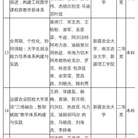
俱进，构建工程图学
学
奖
伟、杰德尔别克·马迪
课程群教学新体系
尼叶提
葛倚汀、宋文杰、王
盼盼、谢军、吴星
霖、牛超、阿尔法特·
全周期、个性化、协
新疆农业大
阿布力孜、迪丽努尔·
同强能：大学生就业
学、南京农
二等
13
局热提、布海力切木·
本科
能力培养体系构建与
业大学、新
奖
阿布都热哈克尔、罗
实践
疆理工学院
浩、哈孜亚·包浪提
将、余荣需、贾昌
路、刘晓光、顾剑秀
王婷、张建磊、杨
边疆农业院校大学英
梅、黄璐、郭月萌、
语“三维融合，数智
闫兴红、热孜亚·马力
新疆农业大
二等
14
本科
赋能”教学体系构建
克、迪丽胡玛尔·肉
学
奖
与实践
孜、马晓燕、刘海
杰、李静春