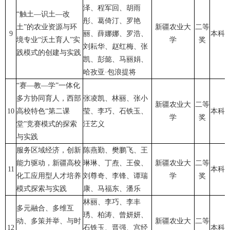
泽、程军回、胡雨
“触土—识土—改
彤、葛倚汀、罗艳
土”的农业资源与环
新疆农业大
二等
9
丽、薛娜娜、罗浩、
本科
境专业“沃土育人”实
学
奖
刘耘华、赵红梅、张
践模式的创建与实践
凯、彭懿、马丽娟、
哈孜亚·包浪提将
“赛—教—学”一体化
多方协同育人，西部
张凌凯、林丽、张小
新疆农业大
二等
10
高校特色“第二课
莹、李巧、石铁玉、
本科
学
奖
堂”竞赛模式的探索
汪艺义
与实践
服务区域经济，创新
陈燕勤、樊鹏飞、王
能力驱动，新疆高校
琳琳、丁焘、王俊、
新疆农业大
二等
11
本科
化工应用型人才培养
刘尊奇、李锋、谭瑞
学
奖
模式探索与实践
康、马福东、潘乐
林丽、李巧、李丰
多元融合、多维互
琇、柏涛、曾妍妍、
动、多策并举、与时
新疆农业大
二等
12
石铁玉、晋强、宫经
本科