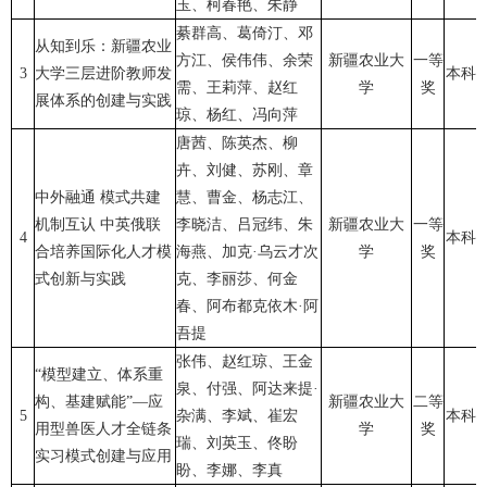
玉、柯春艳、朱静
綦群高、葛倚汀、邓
从知到乐：新疆农业
方江、侯伟伟、余荣
新疆农业大
一等
3
大学三层进阶教师发
本科
需、王莉萍、赵红
学
奖
展体系的创建与实践
琼、杨红、冯向萍
唐茜、陈英杰、柳
卉、刘健、苏刚、章
中外融通 模式共建
慧、曹金、杨志江、
机制互认 中英俄联
李晓洁、吕冠纬、朱
新疆农业大
一等
4
本科
合培养国际化人才模
海燕、加克·乌云才次
学
奖
式创新与实践
克、李丽莎、何金
春、阿布都克依木·阿
吾提
张伟、赵红琼、王金
“模型建立、体系重
泉、付强、阿达来提·
构、基建赋能”—应
新疆农业大
二等
5
杂满、李斌、崔宏
本科
用型兽医人才全链条
学
奖
瑞、刘英玉、佟盼
实习模式创建与应用
盼、李娜、李真