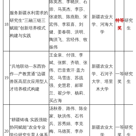
陈英杰、李晓庆、石
崇、马英杰、李莎、
服务新疆水利需求的
张凌凯、陈燕勤、宋
新疆农业大
研究生“三融三链三
特等
研究
18
宏伟、李双喜、刘
学、河海大
赋能”创新培养模式
奖
生
健、姜春萌、洪明、
学
构建与实践
陶洪飞、宫经伟、牧
振伟
王金泉、付强、李
斌、张辉、齐萌、张
“兵地联动—东西协
新疆农业大
伟、巴音查汗·盖力
作—产教贯通”边疆
学、石河子
一等
研究
19
克、马雪连、苏战
兽医高层次应用型人
大学、塔里
奖
生
强、史慧君、郝翠
才培养模式构建
木大学
兰、翟少华、杨莉、
买占海
汤秋香、路伟、陈全
家、耿洪伟、石书
“耕疆铸魂·实践强能·
兵、苏秀娟、李克
协同赋能”农业专业
新疆农业大
一等
研究
20
梅、马德英、李亦
学位研究生育人体系
学
奖
生